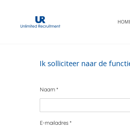
Skip
to
HOM
main
content
Ik solliciteer naar de func
Naam *
E-mailadres *